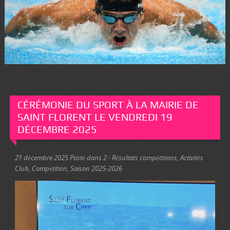
CÉRÉMONIE DU SPORT À LA MAIRIE DE
SAINT FLORENT LE VENDREDI 19
DÉCEMBRE 2025
21 décembre 2025
Posté dans
2 - Résultats compétitions
,
Activités
Club
,
Compétition
,
Saison 2025-2026