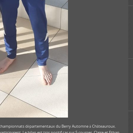
s championnats départementaux du Berry Automne à Châteauroux.
ticipaient. Le bilan est très positif car sur 5 courses, Claire et Ethan