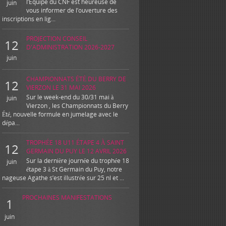
l’Equipe du CNF est heureuse de
juin
vous informer de l’ouverture des
inscriptions en lig...
PROJECTION CONSEIL
12
D'ADMINISTRATION 2026-2027
juin
CHAMPIONNATS ÉTÉ DU BERRY DE
12
VIERZON LE 31 MAI 2026
Sur le week-end du 30/31 mai à
juin
Vierzon , les Championnats du Berry
Été, nouvelle formule en jumelage avec le
dépa...
TROPHÉE 18 U11 ÉTAPE 4 À SAINT
12
GERMAIN DU PUY LE 12 AVRIL 2026
Sur la dernière journée du trophée 18
juin
étape 3 à St Germain du Puy, notre
nageuse Agathe s’est illustrée sur 25 nl et ...
PROCHAINES MANIFESTATIONS
1
juin