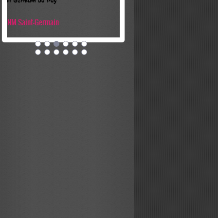
FFN
ESAubigny Natation