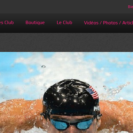
Bie
és Club
Boutique
Le Club
Vidéos / Photos / Artic