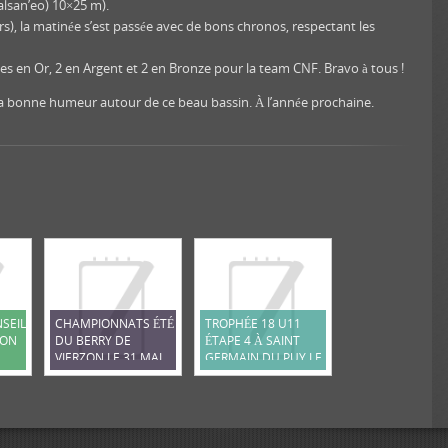
alsan’eo) 10×25 m).
), la matinée s’est passée avec de bons chronos, respectant les
ces en Or, 2 en Argent et 2 en Bronze pour la team CNF. Bravo à tous !
t la bonne humeur autour de ce beau bassin. À l’année prochaine.
SEIL
CHAMPIONNATS ÉTÉ
TROPHÉE 18 U11
ION
DU BERRY DE
ÉTAPE 4 À SAINT
VIERZON LE 31 MAI
GERMAIN DU PUY LE
2026
12 AVRIL 2026