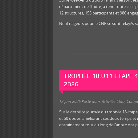
Sur le week-end du 30/31 mai à Vierzon , l
département de l’Indre, a tenu toutes ses 
12 structures, 155 participants et 986 en
Neuf nageurs pour le CNF se sont relayés su
TROPHÉE 18 U11 ÉTAPE 4
2026
12 juin 2026
Posté dans
Activités Club
,
Compé
Sur la dernière journée du trophée 18 étape 
et 50 dos en améliorant ses deux temps et 
entrainement tout au long de l’année ont port