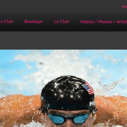
Bie
és Club
Boutique
Le Club
Vidéos / Photos / Artic