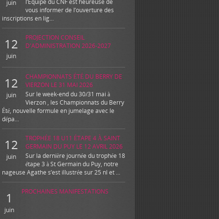
l’Equipe du CNF est heureuse de
juin
vous informer de l’ouverture des
inscriptions en lig...
PROJECTION CONSEIL
12
D'ADMINISTRATION 2026-2027
juin
CHAMPIONNATS ÉTÉ DU BERRY DE
12
VIERZON LE 31 MAI 2026
Sur le week-end du 30/31 mai à
juin
Vierzon , les Championnats du Berry
Été, nouvelle formule en jumelage avec le
dépa...
TROPHÉE 18 U11 ÉTAPE 4 À SAINT
12
GERMAIN DU PUY LE 12 AVRIL 2026
Sur la dernière journée du trophée 18
juin
étape 3 à St Germain du Puy, notre
nageuse Agathe s’est illustrée sur 25 nl et ...
PROCHAINES MANIFESTATIONS
1
juin