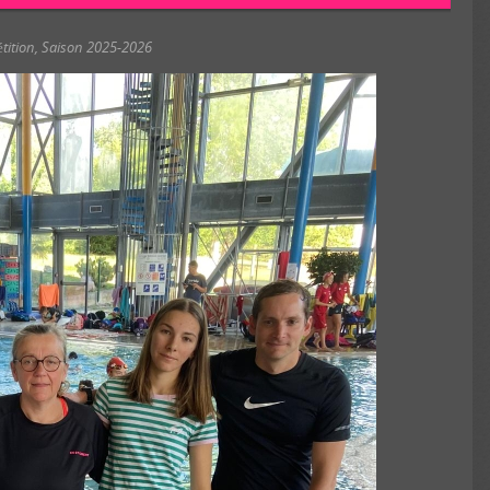
FFN Cher
CNM Saint-Germain
tition
,
Saison 2025-2026