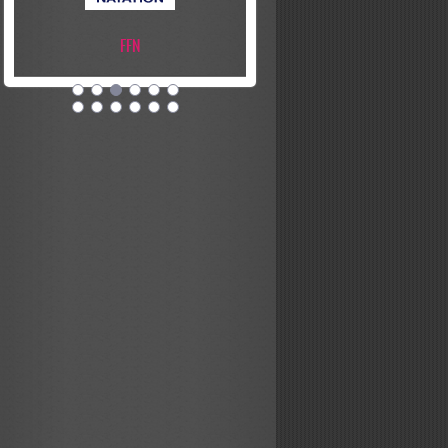
FFN
ESAubigny Natation