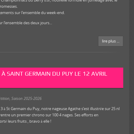
es Championnats du Berry Été, nouvelle formule en jumelage avec le
promesses.
gagements sur l’ensemble du week-end.
r l’ensemble des deux jours...
lire plus ...
 À SAINT GERMAIN DU PUY LE 12 AVRIL
tition
,
Saison 2025-2026
3 à St Germain du Puy, notre nageuse Agathe s’est illustrée sur 25 nl
rentre un premier chrono sur 100 4 nages. Ses efforts en
é leurs fruits , bravo à elle !