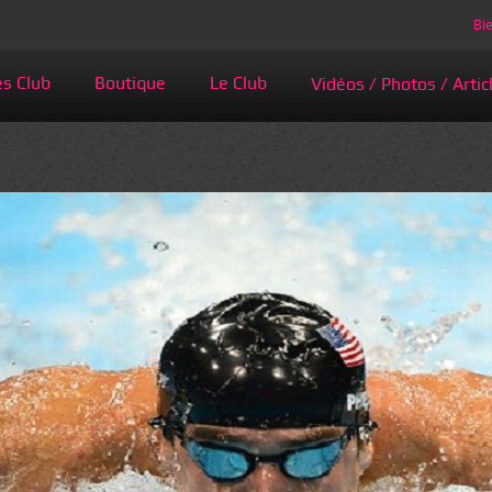
Bie
és Club
Boutique
Le Club
Vidéos / Photos / Artic