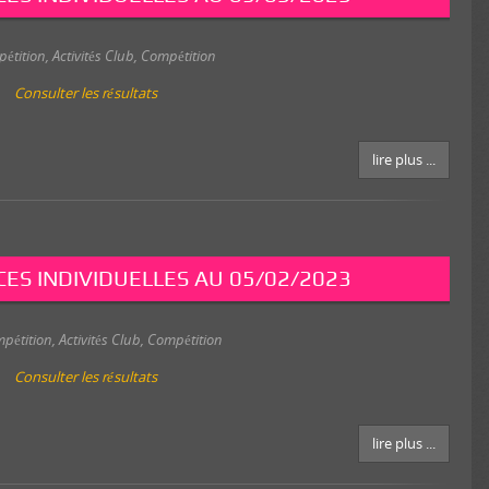
FFN Cher
CNM Saint-Germain
pétition
,
Activités Club
,
Compétition
Consulter les résultats
lire plus ...
ES INDIVIDUELLES AU 05/02/2023
mpétition
,
Activités Club
,
Compétition
Consulter les résultats
lire plus ...