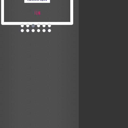
FFN
ESAubigny Natation