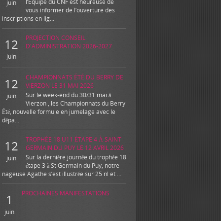
l’Equipe du CNF est heureuse de
juin
vous informer de l’ouverture des
inscriptions en lig...
PROJECTION CONSEIL
12
D'ADMINISTRATION 2026-2027
juin
CHAMPIONNATS ÉTÉ DU BERRY DE
12
VIERZON LE 31 MAI 2026
Sur le week-end du 30/31 mai à
juin
Vierzon , les Championnats du Berry
Été, nouvelle formule en jumelage avec le
dépa...
TROPHÉE 18 U11 ÉTAPE 4 À SAINT
12
GERMAIN DU PUY LE 12 AVRIL 2026
Sur la dernière journée du trophée 18
juin
étape 3 à St Germain du Puy, notre
nageuse Agathe s’est illustrée sur 25 nl et ...
PROCHAINES MANIFESTATIONS
1
juin