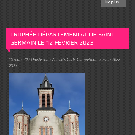
lire plus ...
TROPHÉE DÉPARTEMENTAL DE SAINT
GERMAIN LE 12 FÉVRIER 2023
10 mars 2023
Posté dans
Activités Club
,
Compétition
,
Saison 2022-
2023