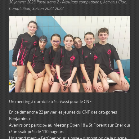
30 janvier 2023
Posté dans
2 - Résultats compétitions
,
Activités Club
,
Compétition
,
Saison 2022-2023
Un meeting à domicile très réussi pour le CNF.
En ce dimanche 22 janvier les jeunes du CNF des catégories
Benjamins et
Avenirs ont participé au Meeting Open 18 à St Florent sur Cher qui
réunissait près de 110 nageurs.
Un grand merci à FerCher pour la mise à disposition de la piscine