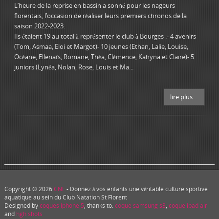
L’heure de la reprise en bassin a sonné pour les nageurs
florentais, l’occasion de réaliser leurs premiers chronos de la
saison 2022-2023.
Ils étaient 19 au total à représenter le club à Bourges :- 4 avenirs
(Tom, Asmaa, Eloi et Margot)- 10 jeunes (Ethan, Lalie, Louise,
Océane, Ellenaïs, Romane, Théa, Clémence, Kahyna et Claire)- 5
juniors (Lynéa, Nolan, Rose, Louis et Ma...
lire plus ...
Copyright © 2026
CNF
- Donnez à vos enfants une véritable culture sportive
aquatique au sein du Club Natation St Florent
Designed by
coques iphone 5
, thanks to:
coque samsung s3
,
coque ipad air
and
hgh shots