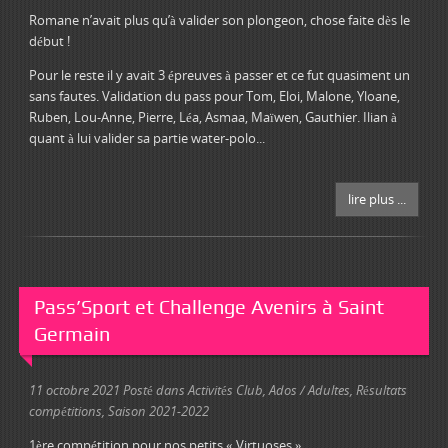
Romane n’avait plus qu’à valider son plongeon, chose faite dès le
début !
Pour le reste il y avait 3 épreuves à passer et ce fut quasiment un
sans fautes. Validation du pass pour Tom, Eloi, Malone, Yloane,
Ruben, Lou-Anne, Pierre, Léa, Asmaa, Maïwen, Gauthier. Ilian à
quant à lui valider sa partie water-polo...
lire plus ...
Pass’Sport et Challenge Avenirs à Saint
Germain
11 octobre 2021
Posté dans
Activités Club
,
Ados / Adultes
,
Résultats
compétitions
,
Saison 2021-2022
1ère compétition pour nos petits « Virtuoses »