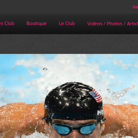
Bie
és Club
Boutique
Le Club
Vidéos / Photos / Artic