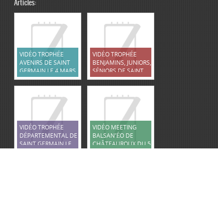
Articles:
VIDÉO TROPHÉE
VIDÉO TROPHÉE
AVENIRS DE SAINT
BENJAMINS, JUNIORS,
GERMAIN LE 4 MARS
SÉNIORS DE SAINT
2023
GERMAIN LE 5 MARS
2023
VIDÉO TROPHÉE
VIDÉO MEETING
DÉPARTEMENTAL DE
BALSAN'ÉO DE
SAINT GERMAIN LE
CHÂTEAUROUX DU 5
12 FÉVRIER 2023
FÉVRIER 2023
Copyright © 2026
CNF
- Donnez à vos enfants une véritable culture sportive