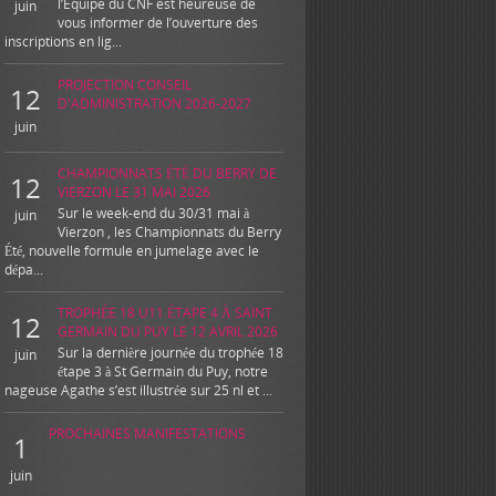
l’Equipe du CNF est heureuse de
juin
vous informer de l’ouverture des
inscriptions en lig...
PROJECTION CONSEIL
12
D'ADMINISTRATION 2026-2027
juin
CHAMPIONNATS ÉTÉ DU BERRY DE
12
VIERZON LE 31 MAI 2026
Sur le week-end du 30/31 mai à
juin
Vierzon , les Championnats du Berry
Été, nouvelle formule en jumelage avec le
dépa...
TROPHÉE 18 U11 ÉTAPE 4 À SAINT
12
GERMAIN DU PUY LE 12 AVRIL 2026
Sur la dernière journée du trophée 18
juin
étape 3 à St Germain du Puy, notre
nageuse Agathe s’est illustrée sur 25 nl et ...
PROCHAINES MANIFESTATIONS
1
juin