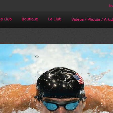
Bie
és Club
Boutique
Le Club
Vidéos / Photos / Artic