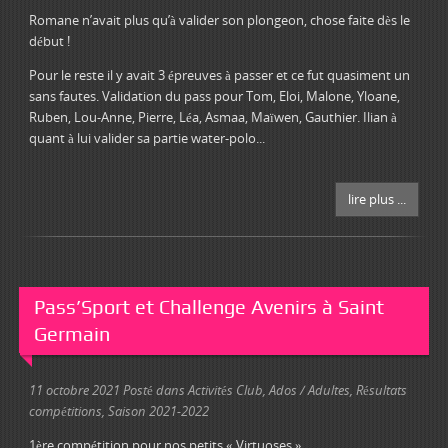
Romane n’avait plus qu’à valider son plongeon, chose faite dès le
début !
Pour le reste il y avait 3 épreuves à passer et ce fut quasiment un
sans fautes. Validation du pass pour Tom, Eloi, Malone, Yloane,
Ruben, Lou-Anne, Pierre, Léa, Asmaa, Maïwen, Gauthier. Ilian à
quant à lui valider sa partie water-polo...
lire plus ...
Pass’Sport et Challenge Avenirs à Saint
Germain
11 octobre 2021
Posté dans
Activités Club
,
Ados / Adultes
,
Résultats
compétitions
,
Saison 2021-2022
1ère compétition pour nos petits « Virtuoses »