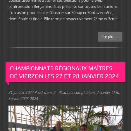
Louise, déterminée à étoffer ses sélections pour la Web
confrontation Benjamins, était présente sur toutes les réunions.
L’occasion pour elle de s’illustrer sur 50pap et 50nl avec série,
demi-finale et finale. Elle termine respectivement 2ème et 3ème...
lire plus ...
CHAMPIONNATS RÉGIONAUX MAÎTRES
DE VIERZON LES 27 ET 28 JANVIER 2024
31 janvier 2024
Posté dans
2 - Résultats compétitions
,
Activités Club
,
Saison 2023-2024