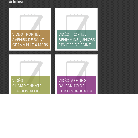
Articles:
VIDÉO TROPHÉE
VIDÉO TROPHÉE
AVENIRS DE SAINT
BENJAMINS, JUNIORS,
GERMAIN LE 4 MARS
SÉNIORS DE SAINT
2023
GERMAIN LE 5 MARS
2023
VIDÉO
VIDÉO MEETING
CHAMPIONNATS
BALSAN'ÉO DE
RÉGIONAUX DE
CHÂTEAUROUX DU 5
TOURS LE 12 MARS
FÉVRIER 2023
2023
Copyright © 2026
CNF
- Donnez à vos enfants une véritable culture sportive