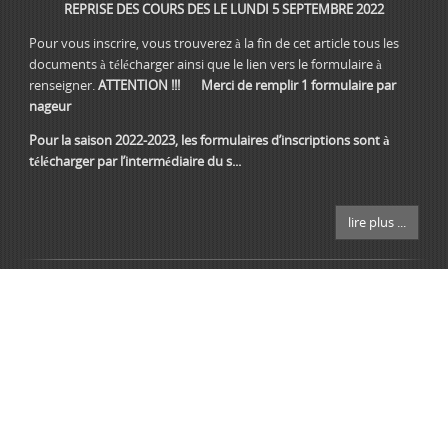
REPRISE DES COURS DES LE LUNDI 5 SEPTEMBRE 2022
Pour vous inscrire, vous trouverez à la fin de cet article tous les
documents à télécharger ainsi que le lien vers le formulaire à
renseigner.
ATTENTION !!! Merci de remplir 1 formulaire par
nageur
Pour la saison 2022-2023, les formulaires d’inscriptions sont à
télécharger par l’intermédiaire du s...
lire plus ...
Copyright © 2026
CNF
- Donnez à vos enfants une véritable culture sportive
aquatique au sein du Club Natation St Florent
Designed by
coques iphone 5
, thanks to:
coque samsung s3
,
coque ipad air