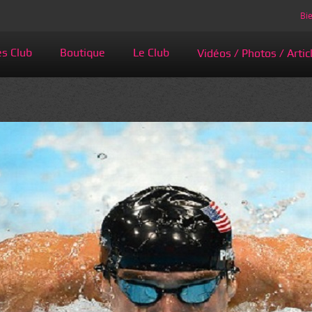
Bie
és Club
Boutique
Le Club
Vidéos / Photos / Artic