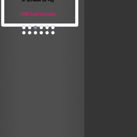
FFN
ESAubigny Natation