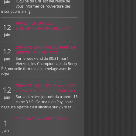
l’Equipe du CNF est heureuse de
juin
vous informer de l’ouverture des
inscriptions en lig...
PROJECTION CONSEIL
12
D'ADMINISTRATION 2026-2027
juin
CHAMPIONNATS ÉTÉ DU BERRY DE
12
VIERZON LE 31 MAI 2026
Sur le week-end du 30/31 mai à
juin
Vierzon , les Championnats du Berry
Été, nouvelle formule en jumelage avec le
dépa...
TROPHÉE 18 U11 ÉTAPE 4 À SAINT
12
GERMAIN DU PUY LE 12 AVRIL 2026
Sur la dernière journée du trophée 18
juin
étape 3 à St Germain du Puy, notre
nageuse Agathe s’est illustrée sur 25 nl et ...
PROCHAINES MANIFESTATIONS
1
juin