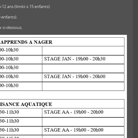
12 ans (limité à 15 enfants).
 enfants).
x ci-dessous.