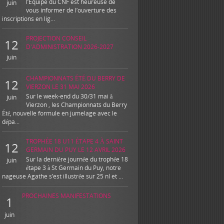
l’Equipe du CNF est heureuse de
juin
vous informer de l’ouverture des
inscriptions en lig...
PROJECTION CONSEIL
12
D'ADMINISTRATION 2026-2027
juin
CHAMPIONNATS ÉTÉ DU BERRY DE
12
VIERZON LE 31 MAI 2026
Sur le week-end du 30/31 mai à
juin
Vierzon , les Championnats du Berry
Été, nouvelle formule en jumelage avec le
dépa...
TROPHÉE 18 U11 ÉTAPE 4 À SAINT
12
GERMAIN DU PUY LE 12 AVRIL 2026
Sur la dernière journée du trophée 18
juin
étape 3 à St Germain du Puy, notre
nageuse Agathe s’est illustrée sur 25 nl et ...
PROCHAINES MANIFESTATIONS
1
juin