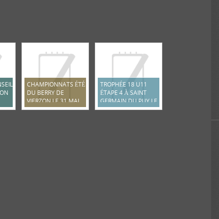
SEIL
CHAMPIONNATS ÉTÉ
TROPHÉE 18 U11
ION
DU BERRY DE
ÉTAPE 4 À SAINT
VIERZON LE 31 MAI
GERMAIN DU PUY LE
2026
12 AVRIL 2026