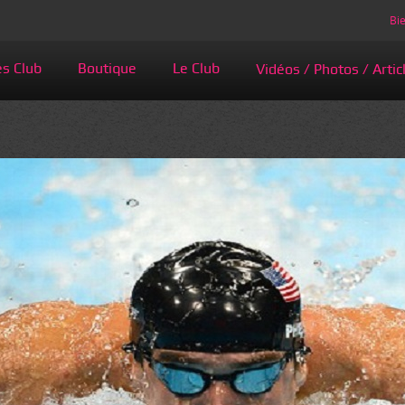
Bie
és Club
Boutique
Le Club
Vidéos / Photos / Artic