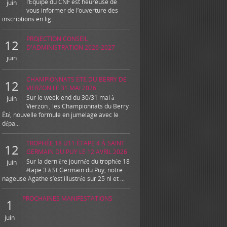
l’Equipe du CNF est heureuse de
juin
vous informer de l’ouverture des
inscriptions en lig...
PROJECTION CONSEIL
12
D'ADMINISTRATION 2026-2027
juin
CHAMPIONNATS ÉTÉ DU BERRY DE
12
VIERZON LE 31 MAI 2026
Sur le week-end du 30/31 mai à
juin
Vierzon , les Championnats du Berry
Été, nouvelle formule en jumelage avec le
dépa...
TROPHÉE 18 U11 ÉTAPE 4 À SAINT
12
GERMAIN DU PUY LE 12 AVRIL 2026
Sur la dernière journée du trophée 18
juin
étape 3 à St Germain du Puy, notre
nageuse Agathe s’est illustrée sur 25 nl et ...
PROCHAINES MANIFESTATIONS
1
juin