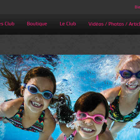
Bie
és Club
Boutique
Le Club
Vidéos / Photos / Artic