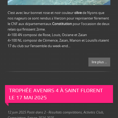
C’est avec leur bonnet rose et noir couleur
olive
de Nyons que
nos nageurs ce sont rendus à Vierzon pour représenter fièrement
le CNF aux départementaux.
Constitution
pour l’occasion de deux
relais qui finissent 2ème.
4×100 4N composé de Rose, Louis, Océane et Zaïan
4×100 NL composé de Clémence, Zaïan, Manon et LouisIls étaient
17 du club sur l’ensemble du week-end...
lire plus ...
TROPHÉE AVENIRS 4 À SAINT FLORENT
LE 17 MAI 2025
12 juin 2025
Posté dans
2 - Résultats compétitions
,
Activités Club
,
Compétition
,
Saison 2024-2025