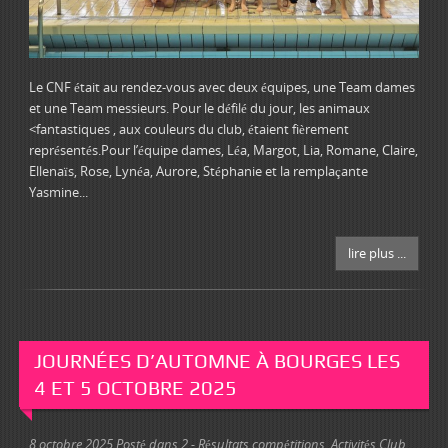
Le CNF était au rendez-vous avec deux équipes, une Team dames
et une Team messieurs. Pour le défilé du jour, les animaux
<fantastiques , aux couleurs du club, étaient fièrement
représentés.Pour l’équipe dames, Léa, Margot, Lia, Romane, Claire,
Ellenaïs, Rose, Lynéa, Aurore, Stéphanie et la remplaçante
Yasmine...
lire plus ...
JOURNÉES D’AUTOMNE À BOURGES LES
4 ET 5 OCTOBRE 2025
8 octobre 2025
Posté dans
2 - Résultats compétitions
,
Activités Club
,