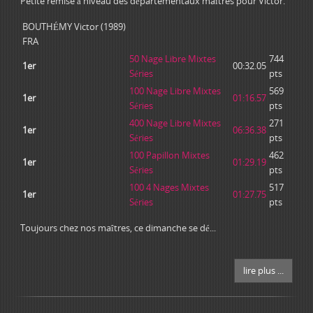
Petite remise à niveau des départementaux maîtres pour Victor.
BOUTHÉMY Victor (1989)
FRA
50 Nage Libre Mixtes
744
1er
00:32.05
Séries
pts
100 Nage Libre Mixtes
569
1er
01:16.57
Séries
pts
400 Nage Libre Mixtes
271
1er
06:36.38
Séries
pts
100 Papillon Mixtes
462
1er
01:29.19
Séries
pts
100 4 Nages Mixtes
517
1er
01:27.75
Séries
pts
Toujours chez nos maîtres, ce dimanche se dé...
lire plus ...